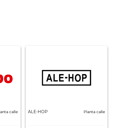
ALE-HOP
Balmo
lanta calle
Planta calle