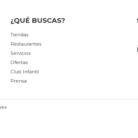
¿QUÉ BUSCAS?
Tiendas
Restaurantes
Servicios
Ofertas
Club Infantil
Prensa
ados
istered on
wpml.org
as a development site. Switch to a production site key to
rem