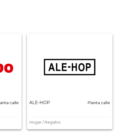
ALE-HOP
Balmo
lanta calle
Planta calle
Hogar / Regalos
Moda