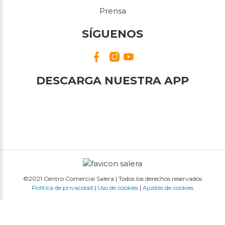
Prensa
SÍGUENOS
DESCARGA NUESTRA APP
©2021 Centro Comercial Salera | Todos los derechos reservados
Política de privacidad
|
Uso de cookies
|
Ajustes de cookies
This site is registered on
wpml.org
as a development site. Switch to a production
site key to
remove this banner
.